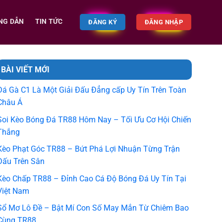
NG DẪN
TIN TỨC
ĐĂNG KÝ
ĐĂNG NHẬP
BÀI VIẾT MỚI
Đá Gà C1 Là Một Giải Đấu Đẳng cấp Uy Tín Trên Toàn
Châu Á
Soi Kèo Bóng Đá TR88 Hôm Nay – Tối Ưu Cơ Hội Chiến
Thắng
Kèo Phạt Góc TR88 – Bứt Phá Lợi Nhuận Từng Trận
Đấu Trên Sân
Kèo Chấp TR88 – Đỉnh Cao Cá Độ Bóng Đá Uy Tín Tại
Việt Nam
Sổ Mơ Lô Đề – Bật Mí Con Số May Mắn Từ Chiêm Bao
Cùng TR88