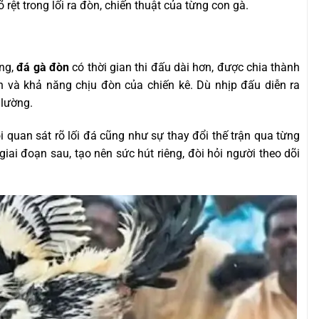
 rệt trong lối ra đòn, chiến thuật của từng con gà.
óng,
đá gà đòn
có thời gian thi đấu dài hơn, được chia thành
ền và khả năng chịu đòn của chiến kê. Dù nhịp đấu diễn ra
 lường.
i quan sát rõ lối đá cũng như sự thay đổi thế trận qua từng
iai đoạn sau, tạo nên sức hút riêng, đòi hỏi người theo dõi