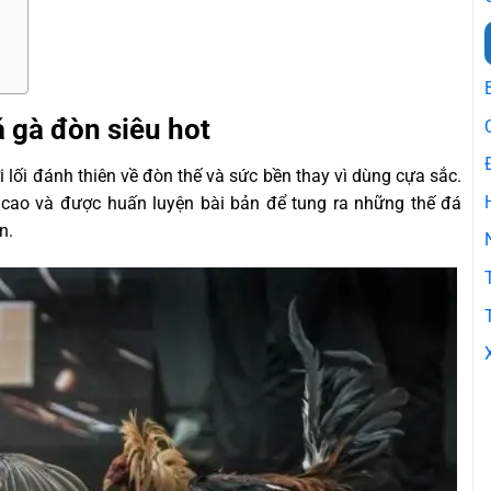
á gà đòn siêu hot
ới lối đánh thiên về đòn thế và sức bền thay vì dùng cựa sắc.
g cao và được huấn luyện bài bản để tung ra những thế đá
n.