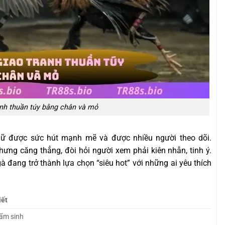
anh thuần túy bằng chân và mỏ
giữ được sức hút mạnh mẽ và được nhiều người theo dõi.
hưng căng thẳng, đòi hỏi người xem phải kiên nhẫn, tinh ý.
gà đang trở thành lựa chọn “siêu hot” với những ai yêu thích
iết
bẩm sinh