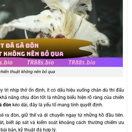
chiến thuật không nên bỏ qua
trì nhịp thở ổn định, ít có dấu hiệu xuống chân dù thi đấu
hả năng chịu đòn tốt là những biểu hiện rõ ràng của chiến
à đòn
kéo dài, đây là yếu tố mang tính quyết định.
kê ra đòn, giữ thế và di chuyển ngay từ những hồ đầu tiên.
át, biết áp sát và kiểm soát khoảng cách thường chiếm ưu
bài bản, kỹ thuật đá hợp lý.