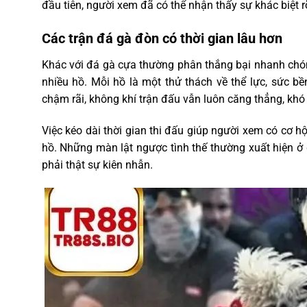
đầu tiên, người xem đã có thể nhận thấy sự khác biệt rõ
Các trận đá gà đòn có thời gian lâu hơn
Khác với đá gà cựa thường phân thắng bại nhanh ch
nhiều hồ. Mỗi hồ là một thử thách về thể lực, sức b
chậm rãi, không khí trận đấu vẫn luôn căng thẳng, khó
Việc kéo dài thời gian thi đấu giúp người xem có cơ hộ
hồ. Những màn lật ngược tình thế thường xuất hiện ở g
phải thật sự kiên nhẫn.