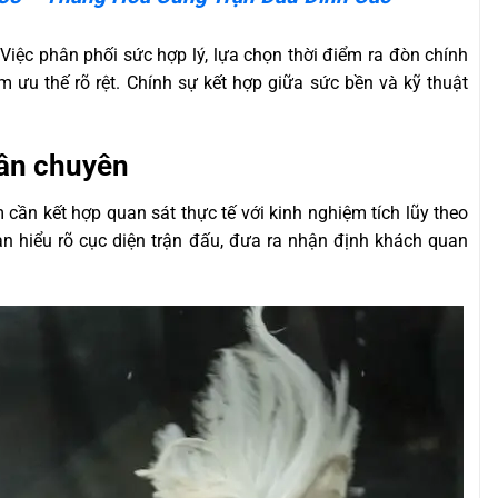
 Việc phân phối sức hợp lý, lựa chọn thời điểm ra đòn chính
m ưu thế rõ rệt. Chính sự kết hợp giữa sức bền và kỹ thuật
ân chuyên
 cần kết hợp quan sát thực tế với kinh nghiệm tích lũy theo
bạn hiểu rõ cục diện trận đấu, đưa ra nhận định khách quan