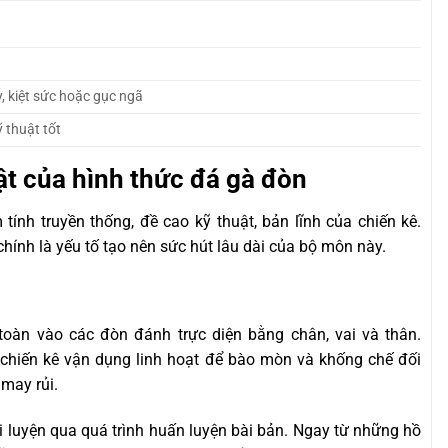
, kiệt sức hoặc gục ngã
 thuật tốt
t của hình thức đá gà đòn
nh truyền thống, đề cao kỹ thuật, bản lĩnh của chiến kê.
hính là yếu tố tạo nên sức hút lâu dài của bộ môn này.
oàn vào các đòn đánh trực diện bằng chân, vai và thân.
hiến kê vận dụng linh hoạt để bào mòn và khống chế đối
 may rủi.
i luyện qua quá trình huấn luyện bài bản. Ngay từ những hồ