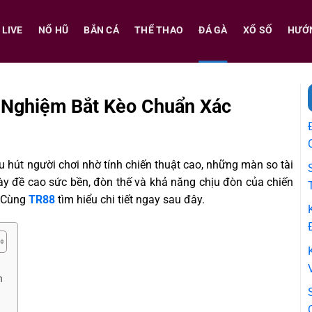
 LIVE
NỔ HŨ
BẮN CÁ
THỂ THAO
ĐÁ GÀ
XỔ SỐ
HƯỚ
 Nghiệm Bắt Kèo Chuẩn Xác
hu hút người chơi nhờ tính chiến thuật cao, những màn so tài
này đề cao sức bền, đòn thế và khả năng chịu đòn của chiến
. Cùng
TR88
tìm hiểu chi tiết ngay sau đây.
n