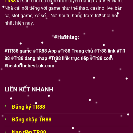
TR88
là sân chơi cá cược trực tuyến hàng đầu Việt Nam.
để đảm bảo chính xác. Nếu không có sai sót, nhấn “Xác
Nhà cái nổi tiếng với game như thể thao, casino live, bắn
nhận” để hoàn tất yêu cầu, chờ hệ thống xử lý.
cá, slot game, xổ số... Nơi hội tụ hàng trăm trò chơi hot
nhất hiện nay.
Hướng dẫn TR88 tải app
Việc tải app TR88 giúp bạn chủ động truy cập tài khoản ổn
#Hashtag:
định, không lo gián đoạn khi chơi trên trình duyệt. Chỉ cần
làm theo
hướng dẫn chi tiết
dưới đây, bạn sẽ hoàn tất cài
#TR88 game #TR88 App #Tr88 Trang chủ #Tr88 link #TR
đặt nhanh chóng và bắt đầu khám phá kho game hấp dẫn
88 #Tr88 dang nhap #Tr88 link trực tiếp #Tr88 com
ngay trên thiết bị của mình.
#bestofthebest.uk.com
Bước 1:
Lựa chọn liên kết an toàn: Truy cập nền tảng thông
qua đường link chính thức hoặc link dự phòng do TR88
LIÊN KẾT NHANH
cung cấp nhằm đảm bảo an toàn, tránh các website giả
mạo.
Đăng ký TR88
Bước 2:
Tải, cài đặt App: Tại trang chủ, chọn mục “Tải
Đăng nhập TR88
app” và làm theo hướng dẫn hiển thị trên hệ thống. TR88
hỗ trợ thiết bị sử dụng hệ điều hành iOS và Android, người
Nạp tiền TR88