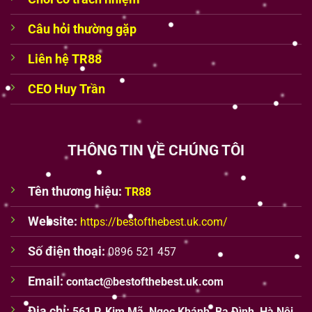
Kết luận
Câu hỏi thường gặp
Hướng dẫn TR88
chi tiết, dễ hiểu dành cho người chơi, đặc
Liên hệ TR88
biệt là tân binh mới tham gia. Chỉ cần thực hiện đúng từng
bước, bạn hoàn toàn có thể đăng ký, giao dịch và trải
CEO Huy Trần
nghiệm dịch vụ một cách nhanh chóng, an toàn. Đừng
quên liên hệ CSKH khi cần hỗ trợ để quá trình cá cược luôn
diễn ra thuận lợi và hiệu quả nhất.
THÔNG TIN VỀ CHÚNG TÔI
Tên thương hiệu:
TR88
Website:
https://bestofthebest.uk.com/
Số điện thoại:
0896 521 457
Email:
contact@bestofthebest.uk.com
Địa chỉ:
561 P. Kim Mã, Ngọc Khánh, Ba Đình, Hà Nội