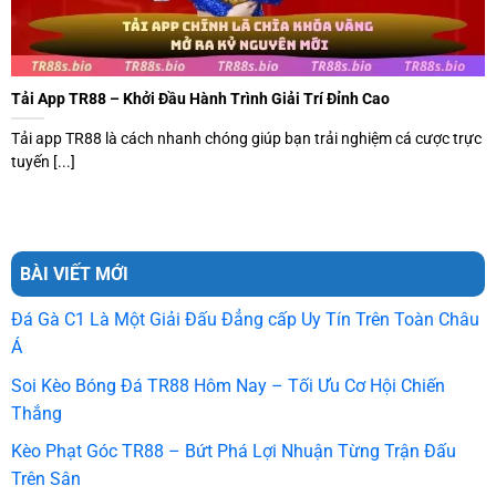
đăng nhập (Login) thành công.
Tiến hành nạp tiền: Tại thanh công cụ, chọn mục “Nạp
tiền” đang hiển thị trên giao diện. Hệ thống hiện hỗ trợ đa
Tải App TR88 – Khởi Đầu Hành Trình Giải Trí Đỉnh Cao
dạng phương thức thanh toán, bao gồm:
Quét mã QR,
ngân hàng trực tuyến, ngân hàng nội địa, ví điện tử
Tải app TR88 là cách nhanh chóng giúp bạn trải nghiệm cá cược trực
tuyến [...]
(Momo, Zalopay), thẻ cào điện thoại, tiền ảo USDT.
Hoàn thành lệnh nạp tiền: Dựa vào phương thức đã chọn,
hệ thống sẽ hiển thị biểu mẫu yêu cầu cung cấp các thông
tin tương ứng. Người chơi thực hiện đúng theo
hướng dẫn
BÀI VIẾT MỚI
để hoàn tất giao dịch.
Đá Gà C1 Là Một Giải Đấu Đẳng cấp Uy Tín Trên Toàn Châu
Kết thúc giao dịch: Kiểm tra lại toàn bộ thông đã nhập, sau
Á
đó xác nhận, gửi yêu cầu, chờ hệ thống xử lý và thông báo
nạp tiền thành công.
Soi Kèo Bóng Đá TR88 Hôm Nay – Tối Ưu Cơ Hội Chiến
Thắng
Một số thông tin quan trọng về giao dịch tại TR88:Thời
Kèo Phạt Góc TR88 – Bứt Phá Lợi Nhuận Từng Trận Đấu
gian giao dịch hoạt động 24/7 mở cửa liên tục mỗi ngày
Trên Sân
giúp người chơi chủ động nạp tiền bất cứ lúc nào.