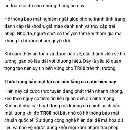
an toàn tối đa cho những thông tin này
Hệ thống bảo mật nghiêm ngặt giúp phòng tránh tình trạng
đánh cấp tài khoản, giả mạo danh tính và truy cập trái
phép. Nhờ đó, người chơi có thể yên tâm khi tham gia mà
không lo bị xâm phạm quyền lợi.
Khi cảm thấy an toàn và được bảo vệ, các thành viên sẽ tin
tưởng, gắn bó lâu dài với thương hiệu, Đây là yếu tố quan
trọng tạo nên uy tín bền vững cho TR88 trên thị trường.
Thực trạng bảo mật tại các nền tảng cá cược hiện nay
Hiện nay cá cược trực tuyến đang phát triển nhanh chóng,
kéo theo nguy cơ tiềm ẩn liên quan đến an ninh mạng.
Không ít nhà cái hoạt động mà không có chính sách bảo
mật, trong khi đó
TR88
nổi bật nhờ có hệ thống bảo mật
chuẩn quốc tế. Sử dụng công nghệ hiện đại để mã hóa dữ
liệu và bảo vệ người dùng khỏi mọi xâm phạm trái phép.