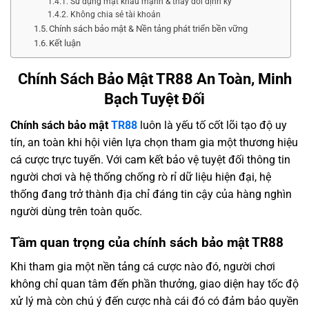
Sử dụng mật khẩu mạnh & thay đổi định kỳ
Không chia sẻ tài khoản
Chính sách bảo mật & Nền tảng phát triển bền vững
Kết luận
Chính Sách Bảo Mật TR88 An Toàn, Minh
Bạch Tuyệt Đối
Chính sách bảo mật
TR88
luôn là yếu tố cốt lõi tạo độ uy
tín, an toàn khi hội viên lựa chọn tham gia một thương hiệu
cá cược trực tuyến. Với cam kết bảo vệ tuyệt đối thông tin
người chơi và hệ thống chống rò rỉ dữ liệu hiện đại, hệ
thống đang trở thành địa chỉ đáng tin cậy của hàng nghìn
người dùng trên toàn quốc.
Tầm quan trọng của chính sách bảo mật TR88
Khi tham gia một nền tảng cá cược nào đó, người chơi
không chỉ quan tâm đến phần thưởng, giao diện hay tốc độ
xử lý mà còn chú ý đến cược nhà cái đó có đảm bảo quyền