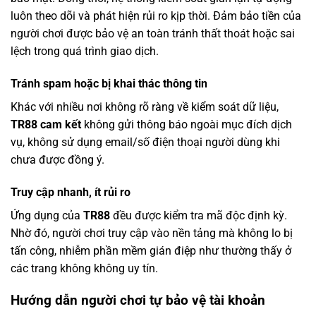
luôn theo dõi và phát hiện rủi ro kịp thời. Đảm bảo tiền của
người chơi được bảo vệ an toàn tránh thất thoát hoặc sai
lệch trong quá trình giao dịch.
Tránh spam hoặc bị khai thác thông tin
Khác với nhiều nơi không rõ ràng về kiểm soát dữ liệu,
TR88 cam kết
không gửi thông báo ngoài mục đích dịch
vụ, không sử dụng email/số điện thoại người dùng khi
chưa được đồng ý.
Truy cập nhanh, ít rủi ro
Ứng dụng của
TR88
đều được kiểm tra mã độc định kỳ.
Nhờ đó, người chơi truy cập vào nền tảng mà không lo bị
tấn công, nhiễm phần mềm gián điệp như thường thấy ở
các trang không không uy tín.
Hướng dẫn người chơi tự bảo vệ tài khoản