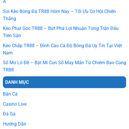
Á
chọn nhiều loại kèo châu Á, châu Âu, tài xỉu, kèo rung, tỷ số
chính xác hay kèo theo hiệp, phù hợp với từng chiến thuật
Soi Kèo Bóng Đá TR88 Hôm Nay – Tối Ưu Cơ Hội Chiến
cá nhân.
Thắng
Kèo Phạt Góc TR88 – Bứt Phá Lợi Nhuận Từng Trận Đấu
Đặc biệt, tỷ lệ cược được cập nhật liên tục theo diễn biến
Trên Sân
trận đấu, tạo cơ hội lật kèo hấp dẫn cho những ai nhạy bén
và có khả năng phán đoán tốt. Yếu tố này góp phần gia
Kèo Chấp TR88 – Đỉnh Cao Cá Độ Bóng Đá Uy Tín Tại Việt
tăng sự kịch tính và tối ưu lợi nhuận khi tham gia trải
Nam
nghiệm tại TR88.
Sổ Mơ Lô Đề – Bật Mí Con Số May Mắn Từ Chiêm Bao Cùng
TR88
Thể thao TR88 trả thưởng hấp dẫn
Sảnh thể thao TR88
được đánh giá cao nhờ tỷ lệ trả
DANH MỤC
thưởng cạnh tranh so với mặt bằng chung trên thị trường.
Bắn Cá
Hệ thống kèo được tối ưu thường xuyên nhằm đảm bảo
quyền lợi tốt nhất cho người chơi, gia tăng cơ hội thu về lợi
Casino Live
nhuận hấp dẫn khi đưa ra dự đoán chính xác.Bên cạnh
Đá Gà
mức thưởng hấp dẫn, TR88 còn áp dụng quy trình thanh
toán nhanh chóng, minh bạch. Các giao dịch thắng được
Hướng Dẫn