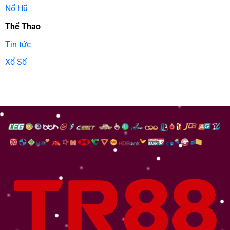
xử lý tự động, giúp người chơi yên tâm tham gia lâu dài mà
Nổ Hũ
không lo phát sinh sự cố ngoài ý muốn.
Thể Thao
Tin tức
Xổ Số
Kèo có tỷ lệ trả thưởng khủng tại thể thao TR88
Một số bộ môn cá cược thể thao TR88 đẳng cấp
Nhà cái mang đến một hệ sinh thái
cá cược thể thao TR88
đa dạng và chuyên nghiệp. Tại đây, người chơi dễ dàng
đọc kèo, nắm bắt diễn biến trận đấu để đưa ra lựa chọn