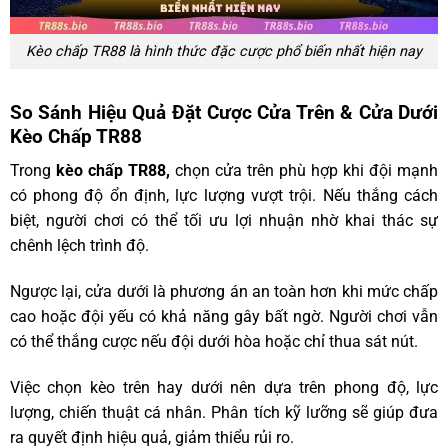
Kèo chấp TR88 là hình thức đặc cược phổ biến nhất hiện nay
So Sánh Hiệu Quả Đặt Cược Cửa Trên & Cửa Dưới
Kèo Chấp TR88
Trong
kèo chấp TR88,
chọn cửa trên phù hợp khi đội mạnh
có phong độ ổn định, lực lượng vượt trội. Nếu thắng cách
biệt, người chơi có thể tối ưu lợi nhuận nhờ khai thác sự
chênh lệch trình độ.
Ngược lại, cửa dưới là phương án an toàn hơn khi mức chấp
cao hoặc đội yếu có khả năng gây bất ngờ. Người chơi vẫn
có thể thắng cược nếu đội dưới hòa hoặc chỉ thua sát nút.
Việc chọn kèo trên hay dưới nên dựa trên phong độ, lực
lượng, chiến thuật cá nhân. Phân tích kỹ lưỡng sẽ giúp đưa
ra quyết định hiệu quả, giảm thiểu rủi ro.