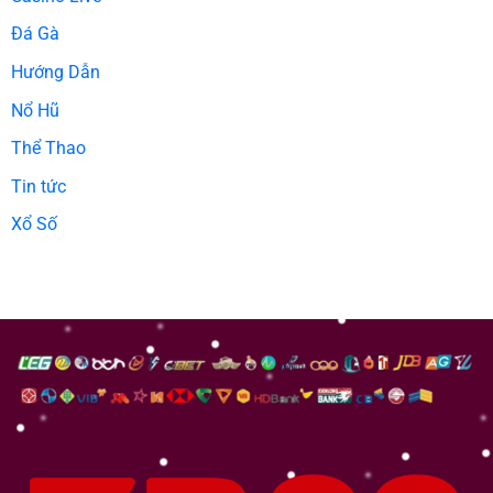
Đá Gà
Hướng Dẫn
Nổ Hũ
Thể Thao
Tin tức
Xổ Số