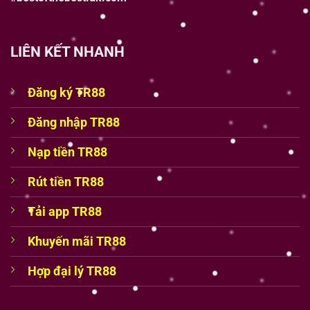
LIÊN KẾT NHANH
Đăng ký TR88
Đăng nhập TR88
Nạp tiền TR88
Rút tiền TR88
Tải app TR88
Khuyến mãi TR88
Hợp đại lý TR88