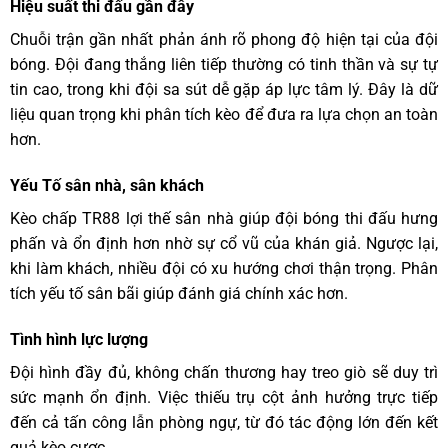
Hiệu suất thi đấu gần đây
Chuỗi trận gần nhất phản ánh rõ phong độ hiện tại của đội
bóng. Đội đang thắng liên tiếp thường có tinh thần và sự tự
tin cao, trong khi đội sa sút dễ gặp áp lực tâm lý. Đây là dữ
liệu quan trọng khi phân tích kèo để đưa ra lựa chọn an toàn
hơn.
Yếu Tố sân nhà, sân khách
Kèo chấp TR88 lợi thế sân nhà giúp đội bóng thi đấu hưng
phấn và ổn định hơn nhờ sự cổ vũ của khán giả. Ngược lại,
khi làm khách, nhiều đội có xu hướng chơi thận trọng. Phân
tích yếu tố sân bãi giúp đánh giá chính xác hơn.
Tình hình lực lượng
Đội hình đầy đủ, không chấn thương hay treo giò sẽ duy trì
sức mạnh ổn định. Việc thiếu trụ cột ảnh hưởng trực tiếp
đến cả tấn công lẫn phòng ngự, từ đó tác động lớn đến kết
quả kèo cược.