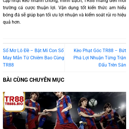
cập nhật kèo nhanh chóng, minh bạch, TR88 mang đến môi
trường cá cược thuận lợi. Vận dụng tốt kiến thức am hiểu
bóng đá sẽ giúp bạn tối ưu lợi nhuận và kiểm soát rủi ro hiệu
quả hơn.
Sổ Mơ Lô Đề – Bật Mí Con Số
Kèo Phạt Góc TR88 – Bứt
May Mắn Từ Chiêm Bao Cùng
Phá Lợi Nhuận Từng Trận
TR88
Đấu Trên Sân
BÀI CÙNG CHUYÊN MỤC