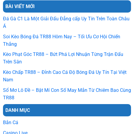
BÀI VIẾT MỚI
Đá Gà C1 Là Một Giải Đấu Đẳng cấp Uy Tín Trên Toàn Châu
Á
Soi Kèo Bóng Đá TR88 Hôm Nay – Tối Ưu Cơ Hội Chiến
Thắng
Kèo Phạt Góc TR88 – Bứt Phá Lợi Nhuận Từng Trận Đấu
Trên Sân
Kèo Chấp TR88 – Đỉnh Cao Cá Độ Bóng Đá Uy Tín Tại Việt
Nam
Sổ Mơ Lô Đề – Bật Mí Con Số May Mắn Từ Chiêm Bao Cùng
TR88
DANH MỤC
Bắn Cá
Casino Live