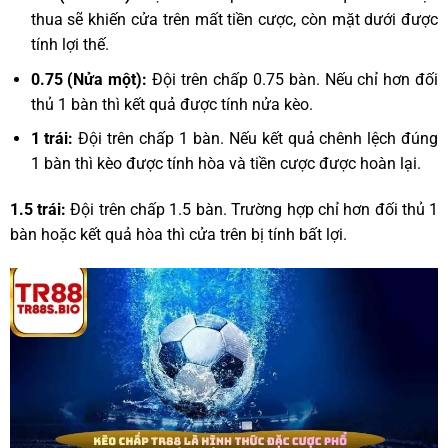
thua sẽ khiến cửa trên mất tiền cược, còn mặt dưới được
tính lợi thế.
0.75 (Nửa một):
Đội trên chấp 0.75 bàn. Nếu chỉ hơn đối
thủ 1 bàn thì kết quả được tính nửa kèo.
1 trái:
Đội trên chấp 1 bàn. Nếu kết quả chênh lệch đúng
1 bàn thì kèo được tính hòa và tiền cược được hoàn lại.
1.5 trái:
Đội trên chấp 1.5 bàn. Trường hợp chỉ hơn đối thủ 1
bàn hoặc kết quả hòa thì cửa trên bị tính bất lợi.