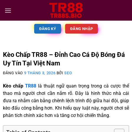
ĐĂNG KÝ
ĐĂNG NHẬP
Kèo Chấp TR88 – Đỉnh Cao Cá Độ Bóng Đá
Uy Tín Tại Việt Nam
ĐĂNG VÀO
9 THÁNG 3, 2026
BỞI
SEO
Kèo chấp
TR88
là thuật ngữ quan trọng trong cá cược thể
thao mà người chơi cần nắm rõ. Đây là hình thức nhà cái
đưa ra nhằm cân bằng chênh lệch trình độ giữa hai đội, giúp
kèo đấu công bằng hơn. Khi hiểu quy luật này, người chơi sẽ
phân tích chính xác hơn và tăng cơ hội chiến thắng.