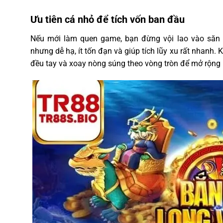
Ưu tiên cá nhỏ để tích vốn ban đầu
Nếu mới làm quen game, bạn đừng vội lao vào săn 
nhưng dễ hạ, ít tốn đạn và giúp tích lũy xu rất nhanh
đều tay và xoay nòng súng theo vòng tròn để mở rộng 