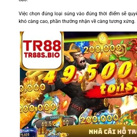
Việc chọn đúng loại súng vào đúng thời điểm sẽ quyế
khó càng cao, phần thưởng nhận về càng tương xứng.