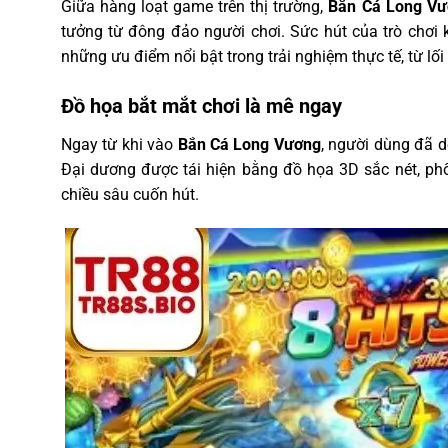
Giữa hàng loạt game trên thị trường,
Bắn Cá Long V
tưởng từ đông đảo người chơi. Sức hút của trò chơi
những ưu điểm nổi bật trong trải nghiệm thực tế, từ lối
Đồ họa bắt mắt chơi là mê ngay
Ngay từ khi vào
Bắn Cá Long Vương
, người dùng đã 
Đại dương được tái hiện bằng đồ họa 3D sắc nét, ph
chiều sâu cuốn hút.