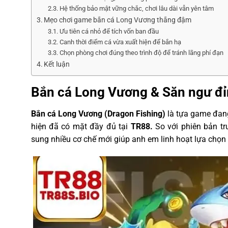
Hệ thống bảo mật vững chắc, chơi lâu dài vẫn yên tâm
Mẹo chơi game bắn cá Long Vương thắng đậm
Ưu tiên cá nhỏ để tích vốn ban đầu
Canh thời điểm cá vừa xuất hiện để bắn hạ
Chọn phòng chơi đúng theo trình độ để tránh lãng phí đạn
Kết luận
Bắn cá Long Vương & Săn ngư đỉ
Bắn cá Long Vương (Dragon Fishing)
là tựa game đang
hiện đã có mặt đầy đủ tại
TR88.
So với phiên bản tr
sung nhiều cơ chế mới giúp anh em linh hoạt lựa chọ