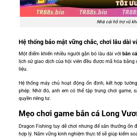
Nhà cái hỗ trợ vũ kh
Hệ thống bảo mật vững chắc, chơi lâu dài 
Một điểm khiến nhiều người gắn bó lâu dài với
bắn c
lịch sử giao dịch của hội viên đều được mã hóa bằng c
liệu.
Hệ thống máy chủ hoạt động ổn định, kết hợp tường
phép. Nhờ đó, anh em có thể tập trung chơi game, 
quyền riêng tư.
Mẹo chơi game bắn cá Long Vươ
Dragon Fishing tuy dễ chơi nhưng để săn thưởng ổn đ
hợp lý. Nắm vững kinh nghiệm thực tế sẽ giúp kiểm soát x