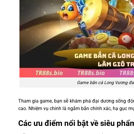
Game bắn cá Long Vương đang
Tham gia game, bạn sẽ khám phá đại dương sống động v
cao. Nhiệm vụ chính là ngắm bắn chính xác, hạ gục mụ
Các ưu điểm nổi bật về siêu ph