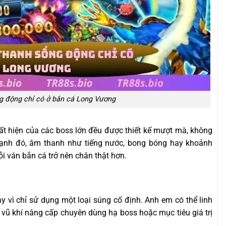
g động chỉ có ở bắn cá Long Vương
ất hiện của các boss lớn đều được thiết kế mượt mà, không
n cạnh đó, âm thanh như tiếng nước, bong bóng hay khoảnh
i ván bắn cá trở nên chân thật hơn.
 vì chỉ sử dụng một loại súng cố định. Anh em có thể linh
 vũ khí nâng cấp chuyên dùng hạ boss hoặc mục tiêu giá trị