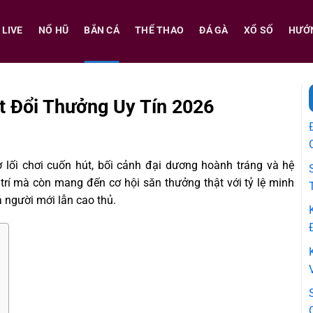
 LIVE
NỔ HŨ
BẮN CÁ
THỂ THAO
ĐÁ GÀ
XỔ SỐ
HƯỚ
 Đổi Thưởng Uy Tín 2026
 lối chơi cuốn hút, bối cảnh đại dương hoành tráng và hệ
trí mà còn mang đến cơ hội săn thưởng thật với tỷ lệ minh
 người mới lẫn cao thủ.